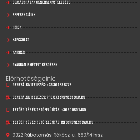
Családi házak generálkivitelezése
Referenciáink
Hírek
Kapcsolat
Karrier
Gyakran Ismételt Kérdések
Elérhetőségeink:
Generálkivitelezés: +36 30 183 8773
Generálkivitelezés: projekt@bwestbau.hu
Tetőépítés és tetőfelújítás: +36 30 080 1480
Tetőépítés és tetőfelújítás: info@bwestbau.hu
9322 Rábatamási Rákóczi u., 689/14 hrsz