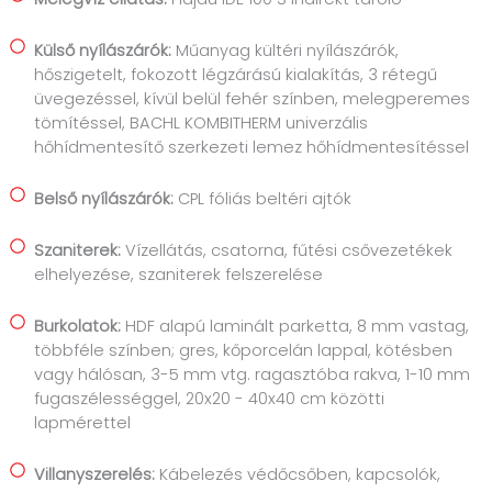
Külső nyílászárók:
Műanyag kültéri nyílászárók,
hőszigetelt, fokozott légzárású kialakítás, 3 rétegű
üvegezéssel, kívül belül fehér színben, melegperemes
tömítéssel, BACHL KOMBITHERM univerzális
hőhídmentesítő szerkezeti lemez hőhídmentesítéssel
Belső nyílászárók:
CPL fóliás beltéri ajtók
Szaniterek:
Vízellátás, csatorna, fűtési csővezetékek
elhelyezése, szaniterek felszerelése
Burkolatok:
HDF alapú laminált parketta, 8 mm vastag,
többféle színben; gres, kőporcelán lappal, kötésben
vagy hálósan, 3-5 mm vtg. ragasztóba rakva, 1-10 mm
fugaszélességgel, 20x20 - 40x40 cm közötti
lapmérettel
Villanyszerelés:
Kábelezés védőcsőben, kapcsolók,