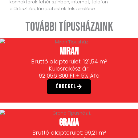
konnektorok fehér színben, internet, telefon
előkészítés, lámpatestek felszerelése
További Típusházaink
Miran
Bruttó alapterület: 121,54 m²
Kulcsrakész ár:
62 056 800 Ft + 5% Áfa
Érdekel
Grana
Bruttó alapterület: 99,21 m²