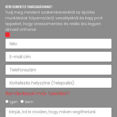
Kérd díjmentes tanácsadásunkat!
Tudj meg mindent szakembereinktől az építési
munkálatok folyamatáról, veszélyekről és kapj profi
tippeket, hogy stresszmentes és reális árú legyen
álmaid otthona!
N
é
v
E
-
m
T
a
e
i
l
l
K
e
c
i
f
í
v
Rendelkezel már telekkel?
o
m
i
n
t
R
Igen
Nem
s
e
e
z
Ü
l
n
á
z
e