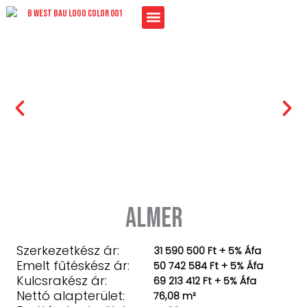
Skip
to
content
almer
Szerkezetkész ár:
31 590 500 Ft + 5% Áfa
Emelt fűtéskész ár:
50 742 584 Ft + 5% Áfa
Kulcsrakész ár:
69 213 412 Ft + 5% Áfa
Nettó alapterület:
76,08 m²