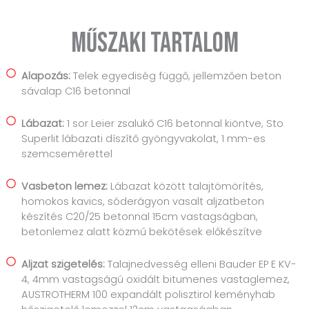
Műszaki tartalom
Alapozás:
Telek egyediség függő, jellemzően beton
sávalap C16 betonnal
Lábazat:
1 sor Leier zsalukő C16 betonnal kiöntve, Sto
Superlit lábazati díszítő gyöngyvakolat, 1 mm-es
szemcsemérettel
Vasbeton lemez:
Lábazat között talajtömörítés,
homokos kavics, sóderágyon vasalt aljzatbeton
készítés C20/25 betonnal 15cm vastagságban,
betonlemez alatt közmű bekötések előkészítve
Aljzat szigetelés:
Talajnedvesség elleni Bauder EP E KV-
4, 4mm vastagságú oxidált bitumenes vastaglemez,
AUSTROTHERM 100 expandált polisztirol keményhab