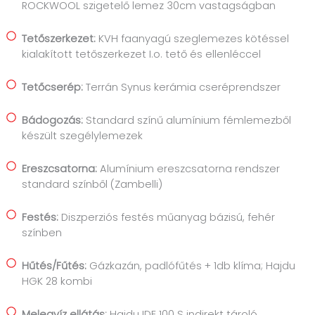
ROCKWOOL szigetelő lemez 30cm vastagságban
Tetőszerkezet:
KVH faanyagú szeglemezes kötéssel
kialakított tetőszerkezet I.o. tető és ellenléccel
Tetőcserép:
Terrán Synus kerámia cseréprendszer
Bádogozás:
Standard színű alumínium fémlemezből
készült szegélylemezek
Ereszcsatorna:
Alumínium ereszcsatorna rendszer
standard színből (Zambelli)
Festés:
Diszperziós festés műanyag bázisú, fehér
színben
Hűtés/Fűtés:
Gázkazán, padlófűtés + 1db klíma; Hajdu
HGK 28 kombi
Melegvíz ellátás:
Hajdu IDE 100 S indirekt tároló