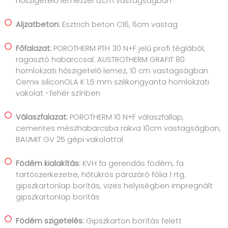
hőszigetelő lemezzel 12cm vastagságban
Aljzatbeton:
Esztrich beton C16, 6cm vastag
Főfalazat:
POROTHERM PTH 30 N+F jelű profi téglából,
ragasztó habarccsal. AUSTROTHERM GRAFIT 80
homlokzati hőszigetelő lemez, 10 cm vastagságban
Cemix siliconOLA K 1,5 mm szilikongyanta homlokzati
vakolat -fehér színben
Válaszfalazat:
POROTHERM 10 N+F válaszfallap,
cementes mészhabarcsba rakva 10cm vastagságban,
BAUMIT GV 25 gépi vakolattal
Födém kialakítás:
KVH fa gerendás födém, fa
tartószerkezetre, hőtükrös párazáró fólia 1 rtg.
gipszkartonlap borítás, vizes helyiségben impregnált
gipszkartonlap borítás
Födém szigetelés:
Gipszkarton borítás felett