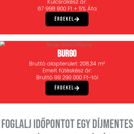
Kulcsrakész ár:
67 998 800 Ft + 5% Áfa
Érdekel
burgo
Bruttó alapterület: 208,34 m²
Emelt fűtéskész ár:
Bruttó 99 290 000 Ft-tól
Érdekel
Foglalj időpontot egy díjmentes