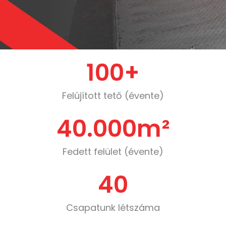
100
+
Felújított tető (évente)
40.000
m²
Fedett felület (évente)
40
Csapatunk létszáma