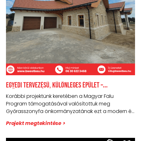
Egyedi tervezésű, különleges épület –
Győrasszonyfán
Korábbi projektünk keretében a Magyar Falu
Program támogatásával valósítottuk meg
Győrasszonyfa önkormányzatának ezt a modern és
fenntartható orvosi szolgálati lakást,
Projekt megtekintése >