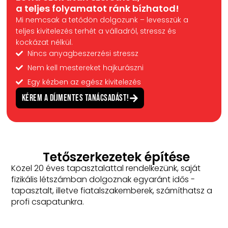
a teljes folyamatot ránk bízhatod!
Mi nemcsak a tetődön dolgozunk – levesszük a
teljes kivitelezés terhét a válladról, stressz és
kockázat nélkül.
Nincs anyagbeszerzési stressz
Nem kell mestereket hajkurászni
Egy kézben az egész kivitelezés
Kérem a díjmentes Tanácsadást!
Tetőszerkezetek építése
Közel 20 éves tapasztalattal rendelkezünk, saját
fizikális létszámban dolgoznak egyaránt idős -
tapasztalt, illetve fiatalszakemberek, számíthatsz a
profi csapatunkra.