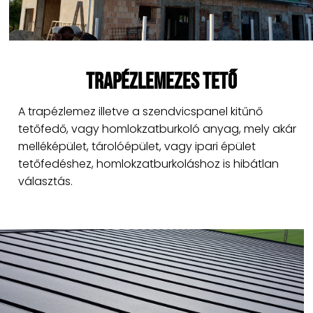
Trapézlemezes tető​
A trapézlemez illetve a szendvicspanel kitűnő
tetőfedő, vagy homlokzatburkoló anyag, mely akár
melléképület, tárolóépület, vagy ipari épület
tetőfedéshez, homlokzatburkoláshoz is hibátlan
választás.​