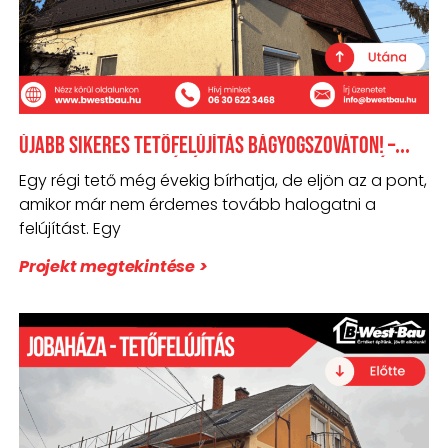
Újabb sikeres tetőfelújítás Bágyogszováton! –
Cserepeslemezzel új életet adtunk egy családi
Egy régi tető még évekig bírhatja, de eljön az a pont,
háznak.
amikor már nem érdemes tovább halogatni a
felújítást. Egy
Projekt megtekintése >