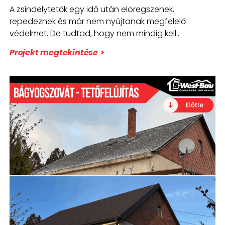
ezt a családi házat bontás nélkül!
A zsindelytetők egy idő után elöregszenek,
repedeznek és már nem nyújtanak megfelelő
védelmet. De tudtad, hogy nem mindig kell
lebontani a
Projekt megtekintése >