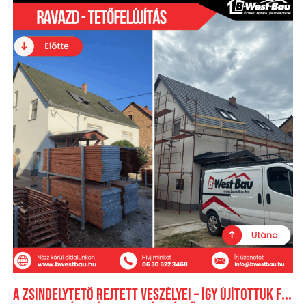
A zsindelytető rejtett veszélyei – Így újítottuk fel