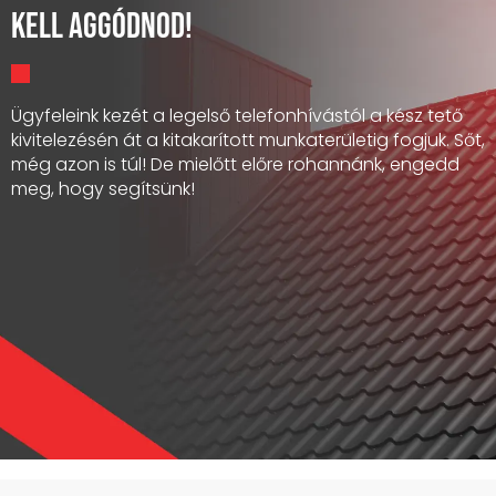
kell aggódnod!
Ügyfeleink kezét a legelső telefonhívástól a kész tető
kivitelezésén át a kitakarított munkaterületig fogjuk. Sőt,
még azon is túl! De mielőtt előre rohannánk, engedd
meg, hogy segítsünk!