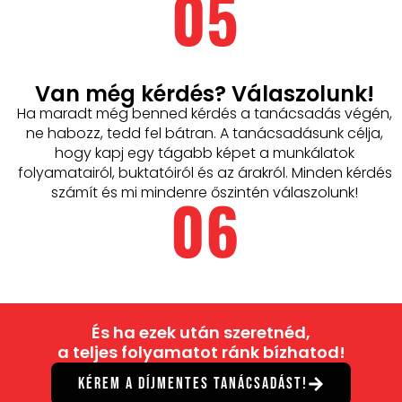
05
Van még kérdés? Válaszolunk!
Ha maradt még benned kérdés a tanácsadás végén,
ne habozz, tedd fel bátran. A tanácsadásunk célja,
hogy kapj egy tágabb képet a munkálatok
folyamatairól, buktatóiról és az árakról. Minden kérdés
06
számít és mi mindenre őszintén válaszolunk!​
És ha ezek után szeretnéd,
a teljes folyamatot ránk bízhatod!
Kérem a díjmentes Tanácsadást!