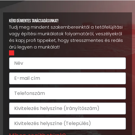
Kérd díjmentes tanácsadásunkat!
Tudj meg mindent szakembereinktől a tetőfelújítási
vagy építési munkálatok folyamatáról, veszélyekről
és kapj profi tippeket, hogy stresszmentes és reális
árú legyen a munkálat!
N
é
v
E
-
m
T
a
e
i
l
l
I
e
c
r
f
í
á
o
K
m
n
n
i
y
s
v