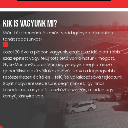
Kik is vagyunk mi?
Miért bízz bennünk és miért vedd igénybe díjmentes
tanácsadásunkat?
Közel 20 éve a piacon vagyunk, ezalatt az idő alatt több
száz épített vagy felújított tető van a hátunk mögött.
Győr-Moson-Sopron Vármegye egyik meghatározó
generálkivitelező vállalkozásává, illetve a legnagyobb
tetőszerkezet építő és - felújító vállalkozásává fejlődtünk.
Saját nagykereskedésünk segít minket, így nincs
késedelmes anyag és eszközbeszerzés, minden egy
karnyújtásnyira van.