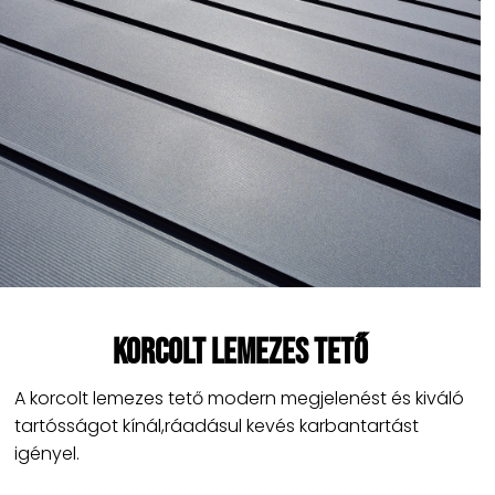
Korcolt lemezes tető
A korcolt lemezes tető modern megjelenést és kiváló
tartósságot kínál,ráadásul kevés karbantartást
igényel.​