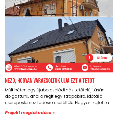
Nézd, hogyan varázsoltuk újjá ezt a tetőt
Múlt héten egy újabb családi ház tetőfelújításán
dolgoztunk, ahol a régit egy strapabíró, időtálló
cserepeslemez fedésre cseréltük. Hogyan zajlott a
Projekt megtekintése >