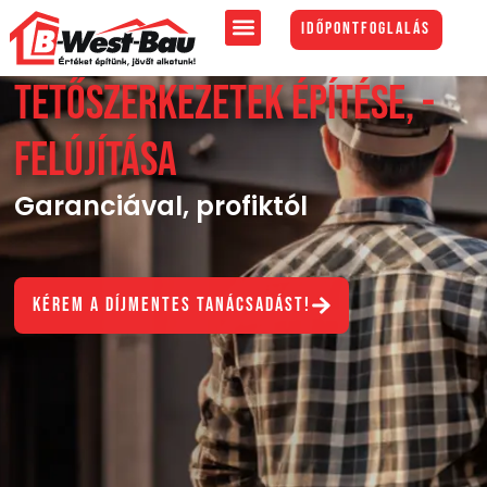
Skip
Időpontfoglalás
to
content
Tetőszerkezetek építése, -
felújítása
Garanciával, profiktól
Kérem a díjmentes tanácsadást!