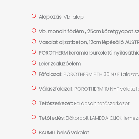
Alapozás:
Vb. alap
Vb. monolit födém , 25cm kőzetgyapot sz
Vasalat aljzatbeton, 12cm lépésálló AUST
POROTHERM kerámia burkolatú nyílásáthi
Leier zsaluzóelem
Főfalazat:
POROTHERM PTH 30 N+F falazat,
Válaszfalazat:
POROTHERM 10 N+F válaszf
Tetőszerkezet:
Fa ácsolt tetőszerkezet
Tetőfedés:
Előkorcolt LAMBDA CLICK lemez
BAUMIT belső vakolat