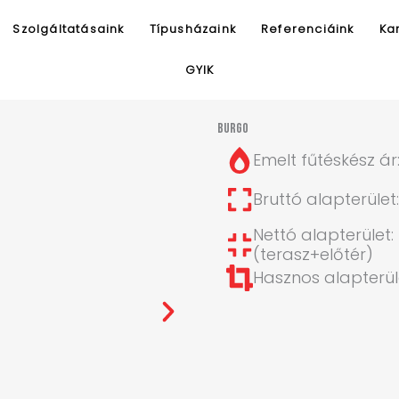
Szolgáltatásaink
Típusházaink
Referenciáink
Kar
GYIK
burgo
Emelt fűtéskész ár
Bruttó alapterület:
Nettó alapterület:
(terasz+előtér)
Hasznos alapterül