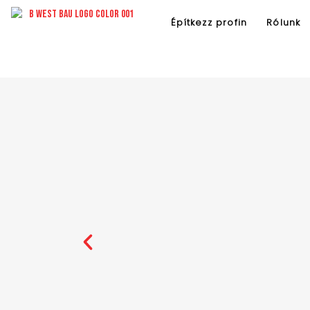
Skip
to
Építkezz profin
Rólunk
content