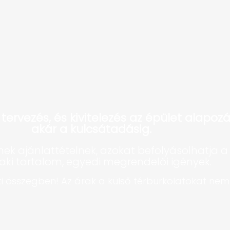
s tervezés, és kivitelezés az épület alapoz
akár a kulcsátadásig.
ek ajánlattételnek, azokat befolyásolhatja a 
ki tartalom, egyedi megrendelői igények.
nti összegben! Az árak a külső térburkolatokat ne