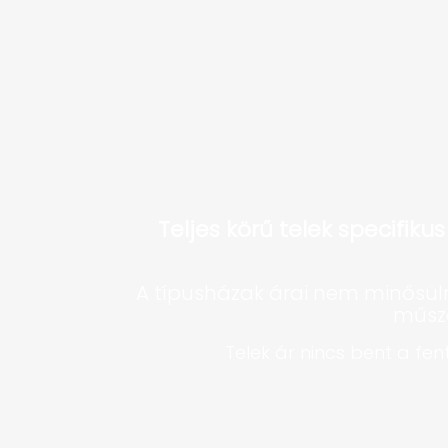
Teljes körű telek specifiku
A típusházak árai nem minősüln
műsza
Telek ár nincs bent a fe