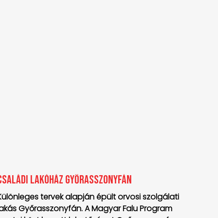
Családi lakóház Győrasszonyfán
Különleges tervek alapján épült orvosi szolgálati
lakás Győrasszonyfán. A Magyar Falu Program