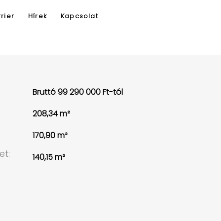
rier
Hírek
Kapcsolat
:
Bruttó 99 290 000 Ft-tól
208,34 m²
170,90 m²
et:
140,15 m²