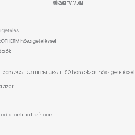
Műszaki tartalom
igetelés
ROTHERM hőszigeteléssel
dalók
 15cm AUSTROTHERM GRAFIT 80 homlokzati hőszigeteléssel
alazat
fedés antracit színben