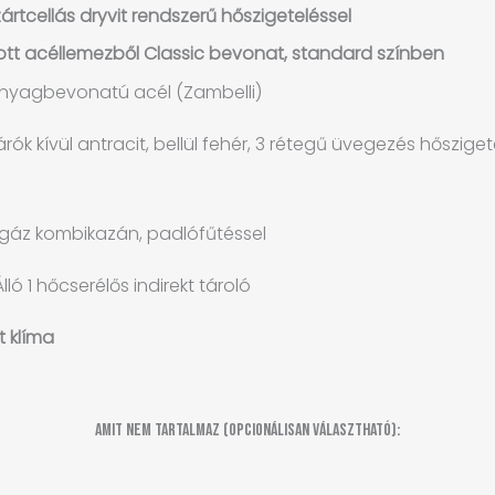
ártcellás dryvit rendszerű hőszigeteléssel
 acéllemezből Classic bevonat, standard színben
nyagbevonatú acél (Zambelli)
rók kívül antracit, bellül fehér, 3 rétegű üvegezés hőszige
gáz kombikazán, padlófűtéssel
ló 1 hőcserélős indirekt tároló
 klíma
Amit nem tartalmaz (opcionálisan választható):