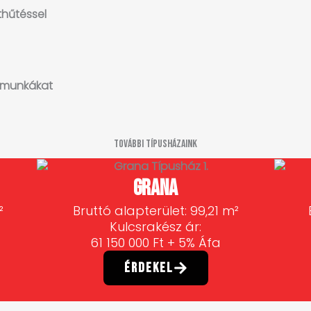
thűtéssel
ső munkákat
További Típusházaink
Grana
²
Bruttó alapterület: 99,21 m²
Kulcsrakész ár:
61 150 000 Ft + 5% Áfa
Érdekel