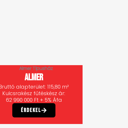
Almer
Bruttó alapterület: 115,80 m²
Kulcsrakész fűtéskész ár:
62 990 000 Ft + 5% Áfa
Érdekel