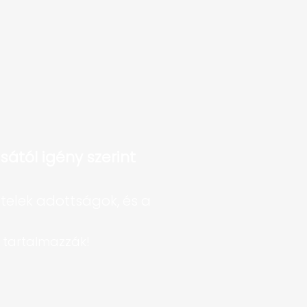
ásától igény szerint
telek adottságok, és a
m tartalmazzák!