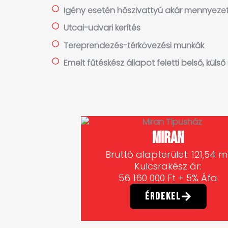
Igény esetén hőszivattyú akár mennyeze
Utcai-udvari kerítés
Tereprendezés-térkövezési munkák
Emelt fűtéskész állapot feletti belső, kül
Miran
Bruttó alapterület: 121,54 m
Kulcsrakész ár:
56 160 000 Ft + 5% Áfa
Érdekel