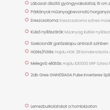
Lábazat díszítő gyöngyvakolattal, 15 cm z
Párkányok műanyagbevonatú horganyzott
Ereszcsatorna:
Ereszcsatorna színes műa
Külső nyílászárók:
Műanyag kültéri nyílászá
Szekcionált garázskapu antracit színben
Hűtés/Fűtés:
Hajdu HGK 28 kondenzációs 
Melegvíz ellátás:
Hajdu IDE100S ERP Sztea Ál
2db Gree GWH09AGA Pulse Inverteres Split
Lemezburkolatokat a homlokzaton