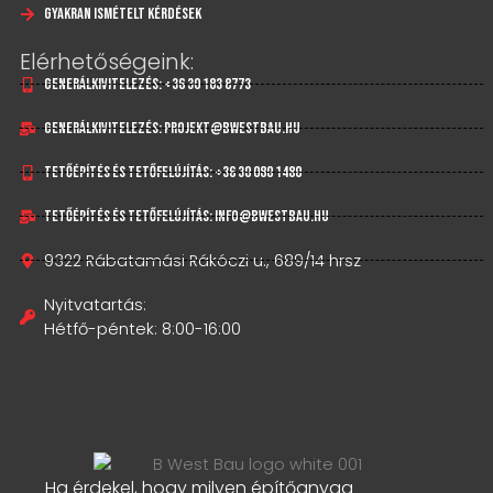
Gyakran Ismételt Kérdések
Elérhetőségeink:
Generálkivitelezés: +36 30 183 8773
Generálkivitelezés: projekt@bwestbau.hu
Tetőépítés és tetőfelújítás: +36 30 080 1480
Tetőépítés és tetőfelújítás: info@bwestbau.hu
9322 Rábatamási Rákóczi u., 689/14 hrsz
Nyitvatartás:
Hétfő-péntek: 8:00-16:00
Ha érdekel, hogy milyen építőanyag