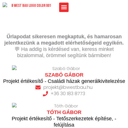
Skip
to
content
Űrlapodat sikeresen megkaptuk, és hamarosan
jelentkezünk a megadott elérhetőségeid egyikén.
💬 Ha addig is kérdésed van, keress minket
bizalommal, örömmel segítünk bármiben!
SZABÓ GÁBOR
Projekt értékesítő - Családi házak generálkivitelezése
projekt@bwestbau.hu
+36 30 183 8773
TÓTH GÁBOR
Projekt értékesítő - Tetőszerkezetek építése, -
felújítása