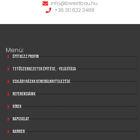
info@bwestbau.hu
+36 30 622 3468
Menü:
Építkezz profin
Tetőszerkezetek építése, - felújítása
Családi házak generálkivitelezése
Referenciáink
Hírek
Kapcsolat
Karrier