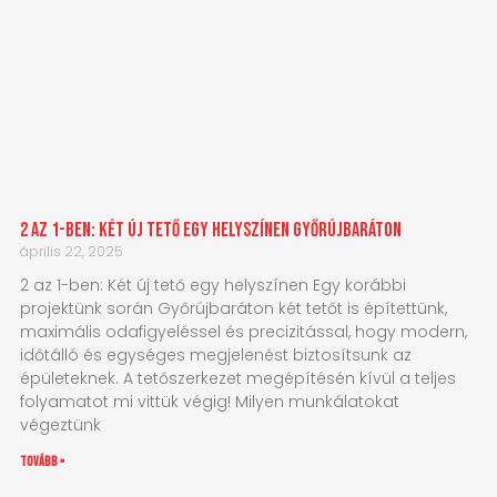
2 az 1-ben: Két új tető egy helyszínen Győrújbaráton
április 22, 2025
2 az 1-ben: Két új tető egy helyszínen Egy korábbi
projektünk során Győrújbaráton két tetőt is építettünk,
maximális odafigyeléssel és precizitással, hogy modern,
időtálló és egységes megjelenést biztosítsunk az
épületeknek. A tetőszerkezet megépítésén kívül a teljes
folyamatot mi vittük végig! Milyen munkálatokat
végeztünk
tovább »