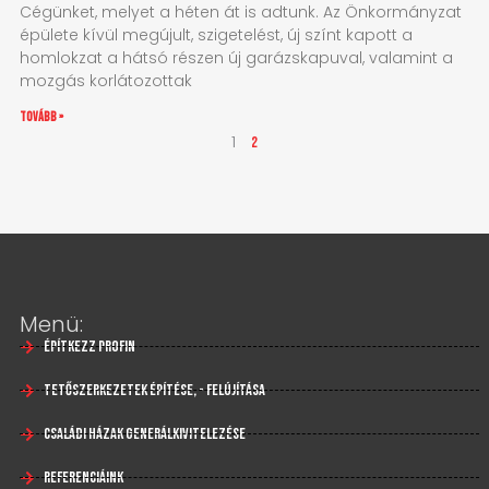
Cégünket, melyet a héten át is adtunk. Az Önkormányzat
épülete kívül megújult, szigetelést, új színt kapott a
homlokzat a hátsó részen új garázskapuval, valamint a
mozgás korlátozottak
tovább »
1
2
Menü:
Építkezz profin
Tetőszerkezetek építése, - felújítása
Családi házak generálkivitelezése
Referenciáink