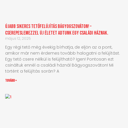
Újabb sikeres tetőfelújítás Bágyogszováton! –
Cserepeslemezzel új életet adtunk egy családi háznak.
május 12, 2025
Egy régi tető még évekig bírhatja, de eljön az a pont,
amikor már nem érdemes tovább halogatni a felújítást.
Egy tető csere nélkül is felújítható? Igen! Pontosan ezt
csináltuk ennél a családi háznál Bágyogszováton! Mi
történt a felújítás során? A
tovább »