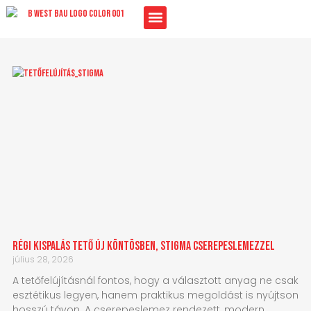
Skip
to
content
Oldal
Oldal
Régi kispalás tető új köntösben, Stigma cserepeslemezzel
július 28, 2026
A tetőfelújításnál fontos, hogy a választott anyag ne csak
esztétikus legyen, hanem praktikus megoldást is nyújtson
hosszú távon. A cserepeslemez rendezett, modern