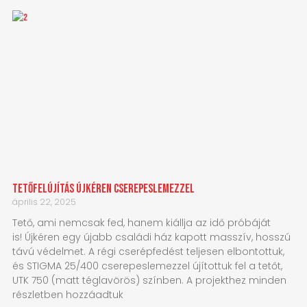
Tetőfelújítás Újkéren Cserepeslemezzel
április 22, 2025
Tető, ami nemcsak fed, hanem kiállja az idő próbáját
is! Újkéren egy újabb családi ház kapott masszív, hosszú
távú védelmet. A régi cserépfedést teljesen elbontottuk,
és STIGMA 25/400 cserepeslemezzel újítottuk fel a tetőt,
UTK 750 (matt téglavörös) színben. A projekthez minden
részletben hozzáadtuk