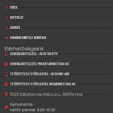
Hírek
Kapcsolat
Karrier
Gyakran Ismételt Kérdések
Elérhetőségeink:
Generálkivitelezés: +36 30 183 8773
Generálkivitelezés: projekt@bwestbau.hu
Tetőépítés és tetőfelújítás: +36 30 080 1480
Tetőépítés és tetőfelújítás: info@bwestbau.hu
9322 Rábatamási Rákóczi u., 689/14 hrsz
Nyitvatartás:
Hétfő-péntek: 8:00-16:00