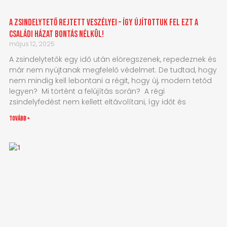
A zsindelytető rejtett veszélyei – Így újítottuk fel ezt a
családi házat bontás nélkül!
május 12, 2025
A zsindelytetők egy idő után elöregszenek, repedeznek és
már nem nyújtanak megfelelő védelmet. De tudtad, hogy
nem mindig kell lebontani a régit, hogy új, modern tetőd
legyen? Mi történt a felújítás során? A régi
zsindelyfedést nem kellett eltávolítani, így időt és
tovább »