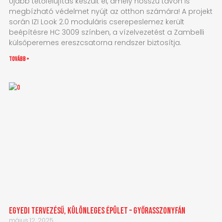
Újabb tetőfelújítás készült el, amely hosszú távon is
megbízható védelmet nyújt az otthon számára! A projekt
során IZI Look 2.0 moduláris cserepeslemez került
beépítésre HC 3009 színben, a vízelvezetést a Zambelli
külsőperemes ereszcsatorna rendszer biztosítja.
tovább »
Egyedi tervezésű, különleges épület – Győrasszonyfán
május 12, 2025