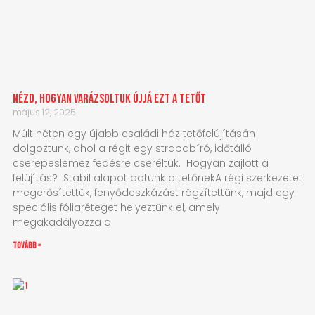
Nézd, hogyan varázsoltuk újjá ezt a tetőt
május 12, 2025
Múlt héten egy újabb családi ház tetőfelújításán
dolgoztunk, ahol a régit egy strapabíró, időtálló
cserepeslemez fedésre cseréltük. Hogyan zajlott a
felújítás? Stabil alapot adtunk a tetőnekA régi szerkezetet
megerősítettük, fenyődeszkázást rögzítettünk, majd egy
speciális fóliaréteget helyeztünk el, amely
megakadályozza a
tovább »