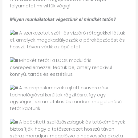
folyamatot mi vittük végig!
Milyen munkálatokat végeztünk el mindkét tetőn?
A szerkezetet szél- és vízzáró rétegekkel láttuk
el, amelyek megakadályozzák a páraképződést és
hosszú távon védik az épületet.
Mindkét tetőt IZI LOOK moduláris
cserepeslemezzel fedtük be, amely rendkívül
könnyű, tartós és esztétikus.
A cserepeslemezek rejtett csavarozási
technológiával kerültek rögzítésre, így egy
egységes, szimmetrikus és modern megjelenésű
tetőt kaptunk.
A beépített szellőzőszalagok és tetőkémények
biztosítják, hogy a tetőszerkezet hosszú távon
száraz maradjon, megelőzve a nedvesség okozta