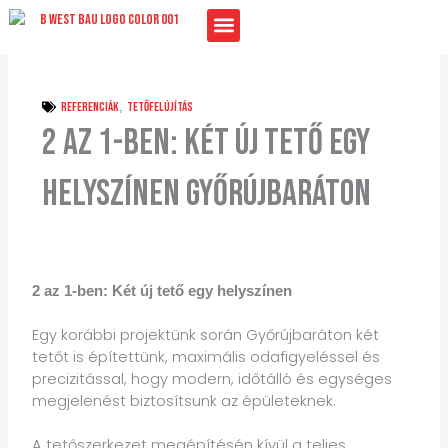
Skip
to
content
Referenciák
,
Tetőfelújítás
2 az 1-ben: Két új tető egy
helyszínen Győrújbaráton
2 az 1-ben: Két új tető egy helyszínen
Egy korábbi projektünk során Győrújbaráton két
tetőt is építettünk, maximális odafigyeléssel és
precizitással, hogy modern, időtálló és egységes
megjelenést biztosítsunk az épületeknek.
A tetőszerkezet megépítésén kívül a teljes