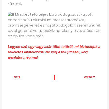
károkat.
Mindkét tető teljes körű bádogozást kapott:
antracit színű alumínium ereszcsatornákat,
oromszegélyeket és hajlatbádogokat szereltünk fel,
ezzel garantálva az esővíz hatékony elvezetését és
az épület védelmét.
Legyen szó egy vagy akár több tetőről, mi biztosítjuk a
tökéletes kivitelezést! Ne várj a felújítással, kérj
ajánlatot még ma!
Előző
Köv
ELŐZŐ
KÖVETKEZŐ