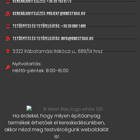
Generálkivitelezés: +36 30 183 8773
Generálkivitelezés: projekt@bwestbau.hu
Tetőépítés és tetőfelújítás: +36 30 080 1480
Tetőépítés és tetőfelújítás: info@bwestbau.hu
9322 Rábatamási Rákóczi u., 689/14 hrsz
Nyitvatartás:
Hétfő-péntek: 8:00-16:00
Ha érdekel, hogy milyen építőanyag
termékek érhetőek el kereskedésünkben,
akkor nézd meg testvércégünk weboldalát
is!