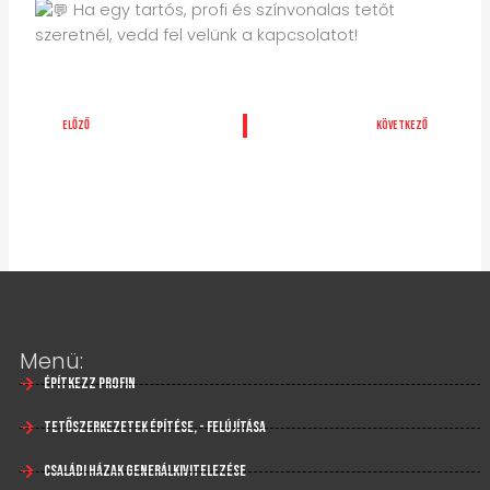
Ha egy tartós, profi és színvonalas tetőt
szeretnél, vedd fel velünk a kapcsolatot!
Előző
Köv
ELŐZŐ
KÖVETKEZŐ
Menü:
Építkezz profin
Tetőszerkezetek építése, - felújítása
Családi házak generálkivitelezése