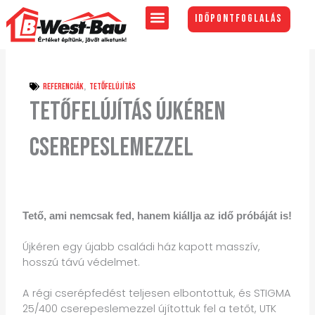
Skip
Időpontfoglalás
to
content
Referenciák
,
Tetőfelújítás
Tetőfelújítás Újkéren
Cserepeslemezzel
Tető, ami nemcsak fed, hanem kiállja az idő próbáját is!
Újkéren egy újabb családi ház kapott masszív,
hosszú távú védelmet.
A régi cserépfedést teljesen elbontottuk, és STIGMA
25/400 cserepeslemezzel újítottuk fel a tetőt, UTK