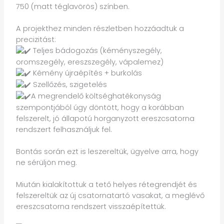
750 (matt téglavörös) színben.
A projekthez minden részletben hozzáadtuk a
precizitást:
Teljes bádogozás (kéményszegély,
oromszegély, ereszszegély, vápalemez)
Kémény újraépítés + burkolás
Szellőzés, szigetelés
A megrendelő költséghatékonyság
szempontjából úgy döntött, hogy a korábban
felszerelt, jó állapotú horganyzott ereszcsatorna
rendszert felhasználjuk fel.
Bontás során ezt is leszereltük, ügyelve arra, hogy
ne sérüljön meg.
Miután kialakítottuk a tető helyes rétegrendjét és
felszereltük az új csatornatartó vasakat, a meglévő
ereszcsatorna rendszert visszaépítettük.