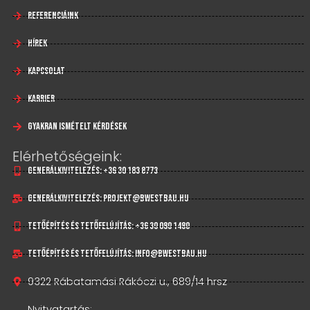
Referenciáink
Hírek
Kapcsolat
Karrier
Gyakran Ismételt Kérdések
Elérhetőségeink:
Generálkivitelezés: +36 30 183 8773
Generálkivitelezés: projekt@bwestbau.hu
Tetőépítés és tetőfelújítás: +36 30 080 1480
Tetőépítés és tetőfelújítás: info@bwestbau.hu
9322 Rábatamási Rákóczi u., 689/14 hrsz
Nyitvatartás: