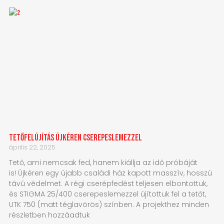
Tetőfelújítás Újkéren Cserepeslemezzel
április 22, 2025
Tető, ami nemcsak fed, hanem kiállja az idő próbáját
is! Újkéren egy újabb családi ház kapott masszív, hosszú
távú védelmet. A régi cserépfedést teljesen elbontottuk,
és STIGMA 25/400 cserepeslemezzel újítottuk fel a tetőt,
UTK 750 (matt téglavörös) színben. A projekthez minden
részletben hozzáadtuk