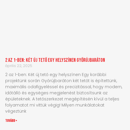
2 az 1-ben: Két új tető egy helyszínen Győrújbaráton
április 22, 2025
2 az 1-ben: Két új tető egy helyszínen Egy korábbi
projektünk során Győrújbaráton két tetőt is építettünk,
maximális odafigyeléssel és precizitással, hogy modern,
időtálló és egységes megjelenést biztosítsunk az
épületeknek. A tetőszerkezet megépítésén kívül a teljes
folyamatot mi vittük végig! Milyen munkálatokat
végeztünk
tovább »