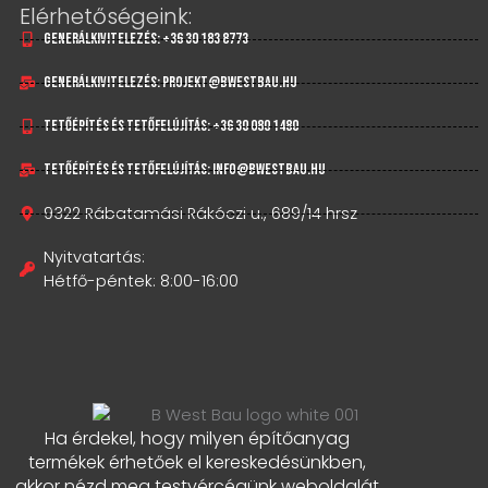
Elérhetőségeink:
Generálkivitelezés: +36 30 183 8773
Generálkivitelezés: projekt@bwestbau.hu
Tetőépítés és tetőfelújítás: +36 30 080 1480
Tetőépítés és tetőfelújítás: info@bwestbau.hu
9322 Rábatamási Rákóczi u., 689/14 hrsz
Nyitvatartás:
Hétfő-péntek: 8:00-16:00
Ha érdekel, hogy milyen építőanyag
termékek érhetőek el kereskedésünkben,
akkor nézd meg testvércégünk weboldalát