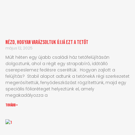
Nézd, hogyan varázsoltuk újjá ezt a tetőt
május 12, 2025
Múlt héten egy újabb családi ház tetőfelújításán
dolgoztunk, ahol a régit egy strapabíró, időtálló
cserepeslemez fedésre cseréltük. Hogyan zajlott a
felújítás? Stabil alapot adtunk a tetőnekA régi szerkezetet
megerősítettük, fenyődeszkázást rögzítettünk, majd egy
speciális fóliaréteget helyeztünk el, amely
megakadályozza a
tovább »