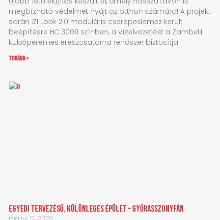
Újabb tetőfelújítás készült el, amely hosszú távon is
megbízható védelmet nyújt az otthon számára! A projekt
során IZI Look 2.0 moduláris cserepeslemez került
beépítésre HC 3009 színben, a vízelvezetést a Zambelli
külsőperemes ereszcsatorna rendszer biztosítja.
tovább »
Egyedi tervezésű, különleges épület – Győrasszonyfán
május 12, 2025