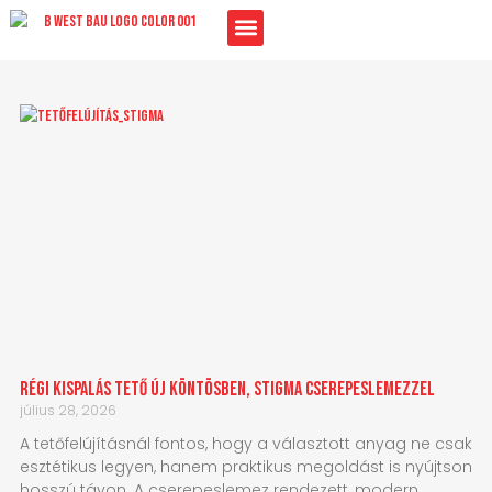
Skip
to
content
Régi kispalás tető új köntösben, Stigma cserepeslemezzel
július 28, 2026
A tetőfelújításnál fontos, hogy a választott anyag ne csak
esztétikus legyen, hanem praktikus megoldást is nyújtson
hosszú távon. A cserepeslemez rendezett, modern