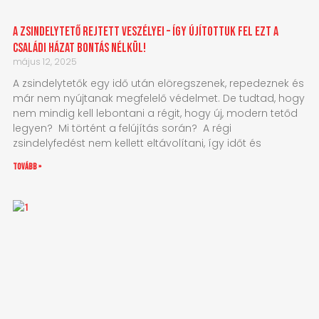
A zsindelytető rejtett veszélyei – Így újítottuk fel ezt a
családi házat bontás nélkül!
május 12, 2025
A zsindelytetők egy idő után elöregszenek, repedeznek és
már nem nyújtanak megfelelő védelmet. De tudtad, hogy
nem mindig kell lebontani a régit, hogy új, modern tetőd
legyen? Mi történt a felújítás során? A régi
zsindelyfedést nem kellett eltávolítani, így időt és
tovább »