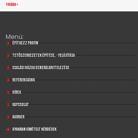
tovább »
Menü:
Építkezz profin
Tetőszerkezetek építése, - felújítása
Családi házak generálkivitelezése
Referenciáink
Hírek
Kapcsolat
Karrier
Gyakran Ismételt Kérdések