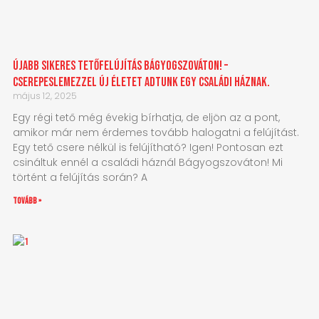
Újabb sikeres tetőfelújítás Bágyogszováton! –
Cserepeslemezzel új életet adtunk egy családi háznak.
május 12, 2025
Egy régi tető még évekig bírhatja, de eljön az a pont,
amikor már nem érdemes tovább halogatni a felújítást.
Egy tető csere nélkül is felújítható? Igen! Pontosan ezt
csináltuk ennél a családi háznál Bágyogszováton! Mi
történt a felújítás során? A
tovább »