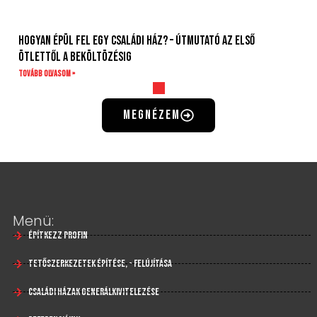
Hogyan épül fel egy családi ház? – Útmutató az első
ötlettől a beköltözésig
Tovább olvasom »
megnézem
Menü:
Építkezz profin
Tetőszerkezetek építése, - felújítása
Családi házak generálkivitelezése