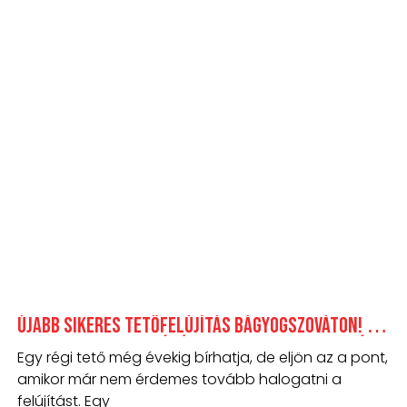
Újabb sikeres tetőfelújítás Bágyogszováton! –
Cserepeslemezzel új életet adtunk egy családi
Egy régi tető még évekig bírhatja, de eljön az a pont,
háznak.
amikor már nem érdemes tovább halogatni a
felújítást. Egy