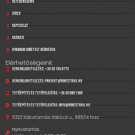
Referenciáink
Hírek
Kapcsolat
Karrier
Gyakran Ismételt Kérdések
Elérhetőségeink:
Generálkivitelezés: +36 30 183 8773
Generálkivitelezés: projekt@bwestbau.hu
Tetőépítés és tetőfelújítás: +36 30 080 1480
Tetőépítés és tetőfelújítás: info@bwestbau.hu
9322 Rábatamási Rákóczi u., 689/14 hrsz
Nyitvatartás: