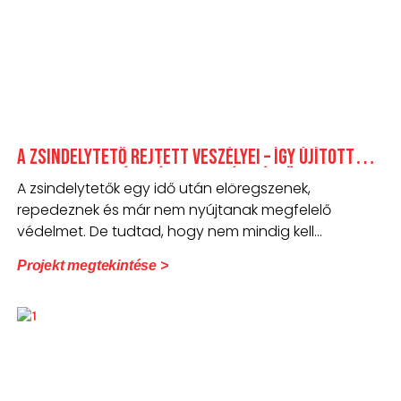
A zsindelytető rejtett veszélyei – Így újítottuk
fel ezt a családi házat bontás nélkül!
A zsindelytetők egy idő után elöregszenek,
repedeznek és már nem nyújtanak megfelelő
védelmet. De tudtad, hogy nem mindig kell
lebontani a
Projekt megtekintése >