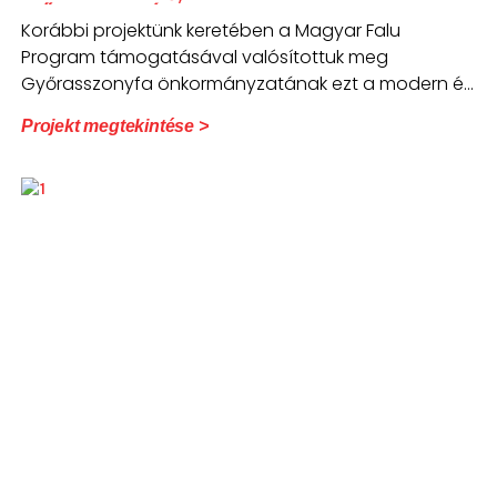
Győrasszonyfán
Korábbi projektünk keretében a Magyar Falu
Program támogatásával valósítottuk meg
Győrasszonyfa önkormányzatának ezt a modern és
fenntartható orvosi szolgálati lakást,
Projekt megtekintése >